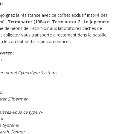
it
joignez la résistance avec ce coffret exclusif inspiré des
ché :
Terminator (1984)
et
Terminator 2 : Le Jugement
né de néons de Tech Noir aux laboratoires cachés de
et collector vous transporte directement dans la bataille
où le combat ne fait que commencer.
verez :
m
 personnel Cyberdyne Systems
or
eter Silberman
issez-vous ce type ?»
que
e Systems
Sarah Connor