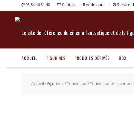
Skip
03 84 46 31 40
Contact
Andelnans
Service c
to
content
Le site de référence du cinéma fantastique et de la fig
ACCUEIL
FIGURINES
PRODUITS DÉRIVÉS
BOX
Accueil
/
Figurines
/
Terminator
/ Terminator the connor fil