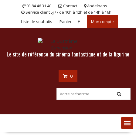
Skip
03 84 46 31 40
Contact
Andelnans
to
Service client 5j./7 de 10h à 12h et de 14h à 16h
content
Liste de souhaits
Panier
Mon compte
Le site de référence du cinéma fantastique et de la figurine
0