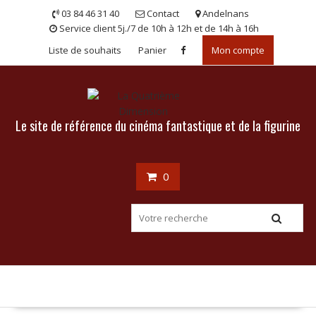
Skip
03 84 46 31 40
Contact
Andelnans
to
Service client 5j./7 de 10h à 12h et de 14h à 16h
content
Liste de souhaits
Panier
Mon compte
Le site de référence du cinéma fantastique et de la figurine
0