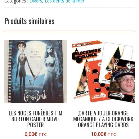
Catégories :
Divers
,
Les dents de la mer
Produits similaires
LES NOCES FUNÈBRES TIM
CARTE A JOUER ORANGE
BURTON CAHIER MOVIE
MÉCANIQUE / A CLOCKWORK
POSTER
ORANGE PLAYING CARDS
6,00
€
10,00
€
TTC
TTC