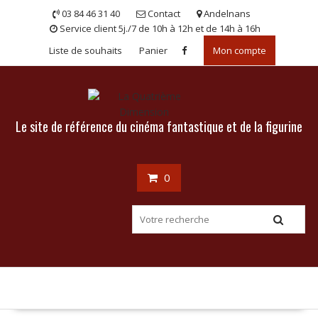
Skip
03 84 46 31 40
Contact
Andelnans
to
Service client 5j./7 de 10h à 12h et de 14h à 16h
content
Liste de souhaits
Panier
Mon compte
Le site de référence du cinéma fantastique et de la figurine
0