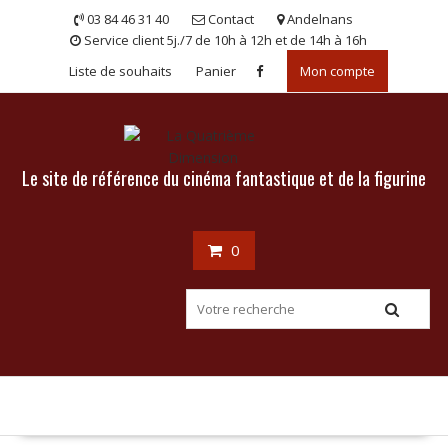
Skip
03 84 46 31 40
Contact
Andelnans
to
Service client 5j./7 de 10h à 12h et de 14h à 16h
content
Liste de souhaits
Panier
Mon compte
Le site de référence du cinéma fantastique et de la figurine
0