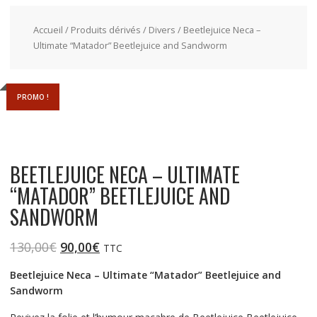
Accueil
/
Produits dérivés
/
Divers
/ Beetlejuice Neca –
Ultimate “Matador” Beetlejuice and Sandworm
PROMO !
BEETLEJUICE NECA – ULTIMATE
“MATADOR” BEETLEJUICE AND
SANDWORM
130,00
€
90,00
€
TTC
Beetlejuice Neca – Ultimate “Matador” Beetlejuice and
Sandworm