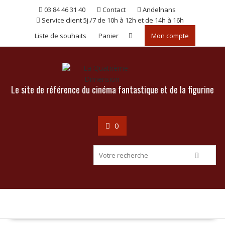
Skip
03 84 46 31 40
Contact
Andelnans
to
Service client 5j./7 de 10h à 12h et de 14h à 16h
content
Liste de souhaits
Panier
Mon compte
Le site de référence du cinéma fantastique et de la figurine
0