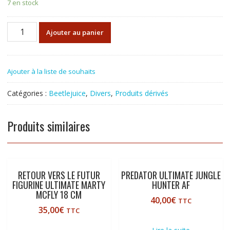
7 en stock
quantité
Ajouter au panier
de
Beetlejuice
Neca
Ajouter à la liste de souhaits
-
Ultimate
Catégories :
Beetlejuice
,
Divers
,
Produits dérivés
"Matador"
Beetlejuice
and
Produits similaires
Sandworm
RETOUR VERS LE FUTUR
PREDATOR ULTIMATE JUNGLE
FIGURINE ULTIMATE MARTY
HUNTER AF
MCFLY 18 CM
40,00
€
TTC
35,00
€
TTC