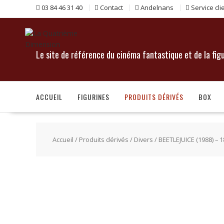
Skip
03 84 46 31 40
Contact
Andelnans
Service cli
to
content
Le site de référence du cinéma fantastique et de la fig
ACCUEIL
FIGURINES
PRODUITS DÉRIVÉS
BOX
Accueil
/
Produits dérivés
/
Divers
/ BEETLEJUICE (1988) 