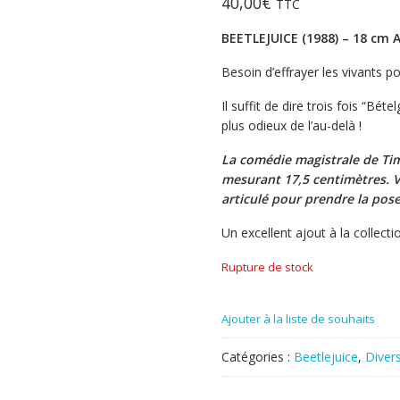
40,00
€
TTC
BEETLEJUICE (1988) – 18 c
Besoin d’effrayer les vivants po
Il suffit de dire trois fois “Bé
plus odieux de l’au-delà !
La comédie magistrale de Tim 
mesurant 17,5 centimètres. Vê
articulé pour prendre la pose
Un excellent ajout à la collecti
Rupture de stock
Ajouter à la liste de souhaits
Catégories :
Beetlejuice
,
Diver