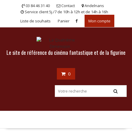
Skip
03 84 46 31 40
Contact
Andelnans
to
Service client 5j./7 de 10h à 12h et de 14h à 16h
content
Liste de souhaits
Panier
Mon compte
Le site de référence du cinéma fantastique et de la figurine
0