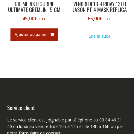
GREMLINS FIGURINE
VENDREDI 13 -FRIDAY 13TH
ULTIMATE GREMLIN 15 CM
JASON PT 4 MASK REPLICA
45,00
€
65,00
€
TTC
TTC
Ajouter au panier
Lire la suite
Service client
Le service client est joignable par téléphone au 03 84 46 31
40 du lundi au vendredi de 10h à 12h et de 14h à 16h ou par
notre
formulaire de contact
.