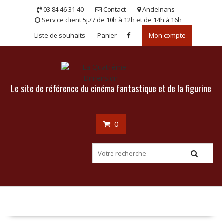
Skip
03 84 46 31 40
Contact
Andelnans
to
Service client 5j./7 de 10h à 12h et de 14h à 16h
content
Liste de souhaits
Panier
Mon compte
Le site de référence du cinéma fantastique et de la figurine
0