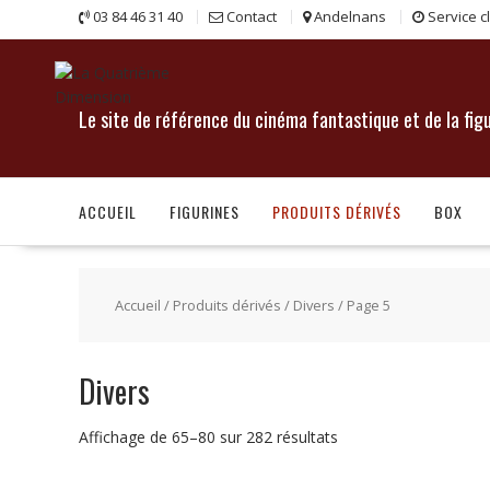
Skip
03 84 46 31 40
Contact
Andelnans
Service c
to
content
Le site de référence du cinéma fantastique et de la fig
ACCUEIL
FIGURINES
PRODUITS DÉRIVÉS
BOX
Accueil
/
Produits dérivés
/
Divers
/ Page 5
Divers
Affichage de 65–80 sur 282 résultats