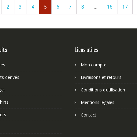
2
3
4
5
6
7
8
…
16
17
uits
Liens utiles
nes
Mon compte
ts dérivés
Livraisons et retours
gs
Conditions d’utilisation
hirts
Mentions légales
ers
Contact