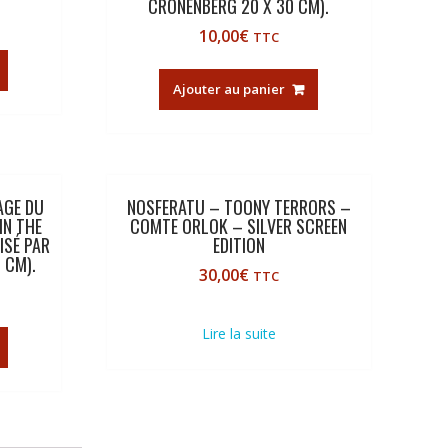
CRONENBERG 20 X 30 CM).
10,00
€
TTC
Ajouter au panier
AGE DU
NOSFERATU – TOONY TERRORS –
(IN THE
COMTE ORLOK – SILVER SCREEN
ISÉ PAR
EDITION
 CM).
30,00
€
TTC
Lire la suite