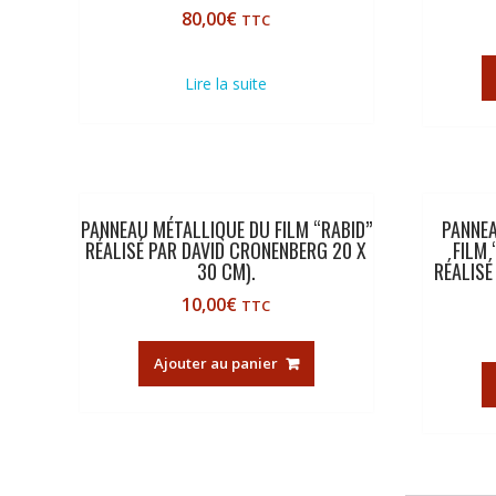
80,00
€
TTC
Lire la suite
PANNEAU MÉTALLIQUE DU FILM “RABID”
PANNEA
RÉALISÉ PAR DAVID CRONENBERG 20 X
FILM 
30 CM).
RÉALISÉ
10,00
€
TTC
Ajouter au panier