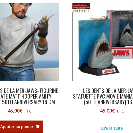
S DE LA MER-JAWS- FIGURINE
LES DENTS DE LA MER-J
MATE MATT HOOPER AMITY
STATUETTE PVC MOVIE MANI
L 50TH ANNIVERSARY 18 CM
(50TH ANNIVERSARY) 16
45,00
€
45,00
€
TTC
TTC
Ajouter au panier
Lire la suite