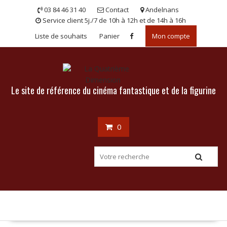
Skip
03 84 46 31 40
Contact
Andelnans
to
Service client 5j./7 de 10h à 12h et de 14h à 16h
content
Liste de souhaits
Panier
Mon compte
Le site de référence du cinéma fantastique et de la figurine
0