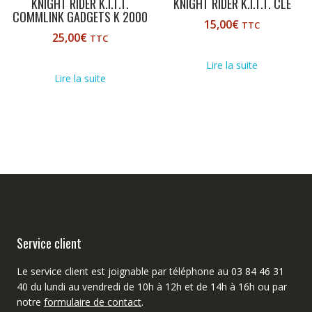
KNIGHT RIDER K.I.T.T.
KNIGHT RIDER K.I.T.T. CLÉ
COMMLINK GADGETS K 2000
15,00
€
TTC
25,00
€
TTC
Lire la suite
Lire la suite
Service client
Le service client est joignable par téléphone au 03 84 46 31
40 du lundi au vendredi de 10h à 12h et de 14h à 16h ou par
notre
formulaire de contact
.