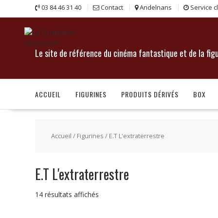
Skip
03 84 46 31 40
Contact
Andelnans
Service c
to
content
Le site de référence du cinéma fantastique et de la fig
ACCUEIL
FIGURINES
PRODUITS DÉRIVÉS
BOX
Accueil
/
Figurines
/ E.T L'extraterrestre
E.T L'extraterrestre
14 résultats affichés