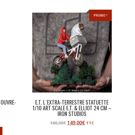
PROMO !
 OUVRE-
E.T. L´EXTRA-TERRESTRE STATUETTE
1/10 ART SCALE E.T. & ELLIOT 24 CM –
IRON STUDIOS
149,00
€
180,00
€
TTC