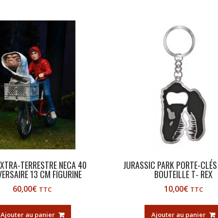
´EXTRA-TERRESTRE NECA 40
JURASSIC PARK PORTE-CLÉS
VERSAIRE 13 CM FIGURINE
BOUTEILLE T- REX
60,00
€
10,00
€
TTC
TTC
Ajouter au panier
Ajouter au panier