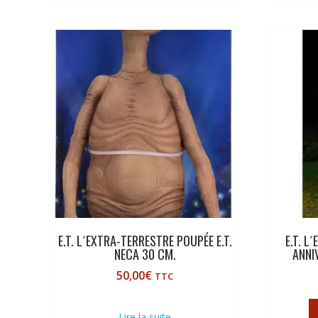
E.T. L´EXTRA-TERRESTRE POUPÉE E.T.
E.T. L
NECA 30 CM.
ANNI
50,00
€
TTC
Lire la suite